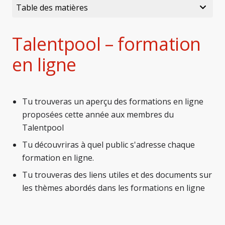
Table des matières
Talentpool – formation
en ligne
Tu trouveras un aperçu des formations en ligne
proposées cette année aux membres du
Talentpool
Tu découvriras à quel public s'adresse chaque
formation en ligne.
Tu trouveras des liens utiles et des documents sur
les thèmes abordés dans les formations en ligne