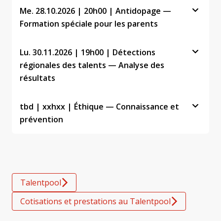
Me. 28.10.2026 | 20h00 | Antidopage —
Formation spéciale pour les parents
Lu. 30.11.2026 | 19h00 | Détections
régionales des talents — Analyse des
résultats
tbd | xxhxx | Éthique — Connaissance et
prévention
Talentpool
Cotisations et prestations au Talentpool