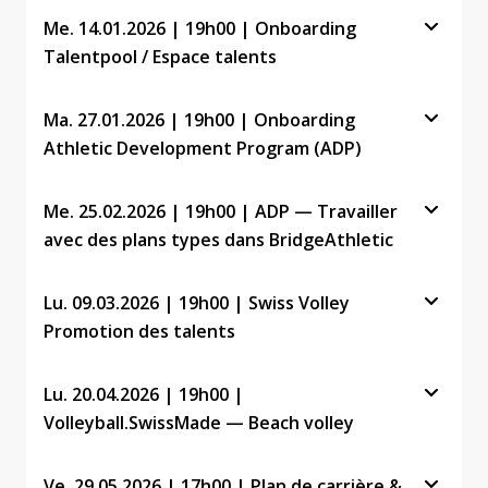
Me. 14.01.2026 | 19h00 | Onboarding
Talentpool / Espace talents
Ma. 27.01.2026 | 19h00 | Onboarding
Athletic Development Program (ADP)
Me. 25.02.2026 | 19h00 | ADP — Travailler
avec des plans types dans BridgeAthletic
Lu. 09.03.2026 | 19h00 | Swiss Volley
Promotion des talents
Lu. 20.04.2026 | 19h00 |
Volleyball.SwissMade — Beach volley
Ve. 29.05.2026 | 17h00 | Plan de carrière &