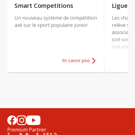
Smart Competitions
Ligues r
Un nouveau système de compétition
Les champ
axé sur le sport populaire junior.
relève son
associatio
soit sous
soit sous 
En savoir plus
Plus d'informations sur
Smart Compe
Premium Partner