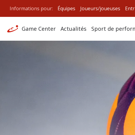
Informations pour:
Équipes
Joueurs/joueuses
Entr
Game Center
Actualités
Sport de perfor