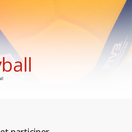
ball
ll
t participer