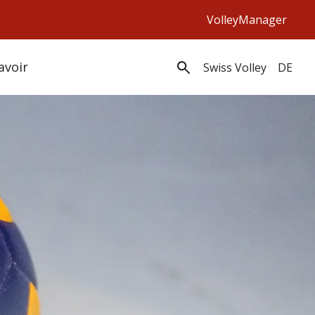
VolleyManager
avoir
Swiss Volley
DE