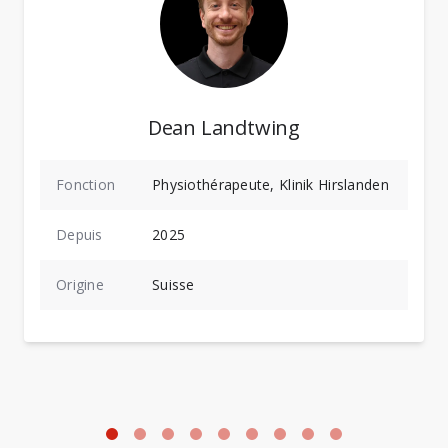
Dean Landtwing
Fonction
Physiothérapeute, Klinik Hirslanden
Depuis
2025
Origine
Suisse
Photo: Stéphanie Wenker
P