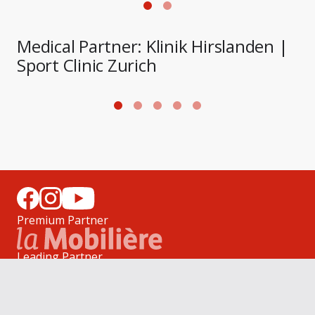
Medical Partner: Klinik Hirslanden |
Sport Clinic Zurich
Photo: Ulf Schiller
P
Premium Partner
Leading Partner