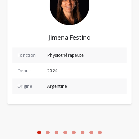
Jimena Festino
Fonction
Physiothérapeute
Depuis
2024
Origine
Argentine
Photo: Damien Sengstag
P