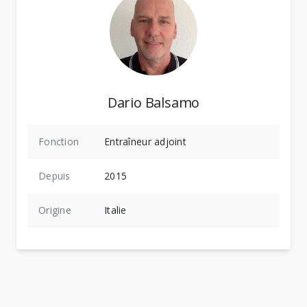
Dario Balsamo
Fonction
Entraîneur adjoint
Depuis
2015
Origine
Italie
Photo: Ulf Schiller
P