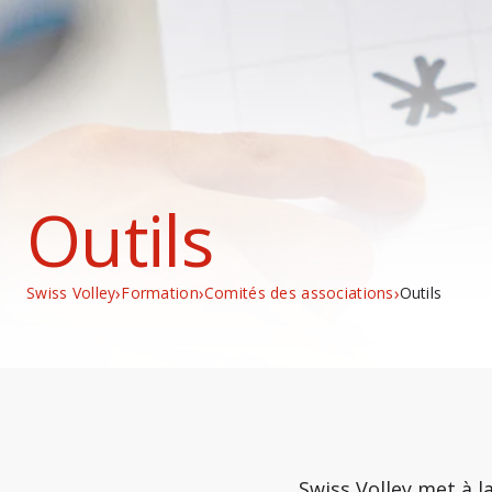
Outils
›
›
›
Swiss Volley
Formation
Comités des associations
Outils
Swiss Volley met à l