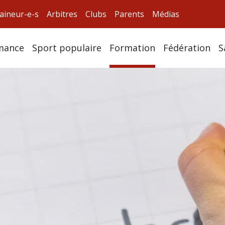
aineur-e-s
Arbitres
Clubs
Parents
Médias
mance
Sport populaire
Formation
Fédération
S