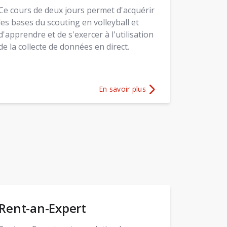
Ce cours de deux jours permet d'acquérir
les bases du scouting en volleyball et
d'apprendre et de s'exercer à l'utilisation
de la collecte de données en direct.
En savoir plus
rt de performance et d’élite
Plus d'informations sur
Scouting dans 
Rent-an-Expert