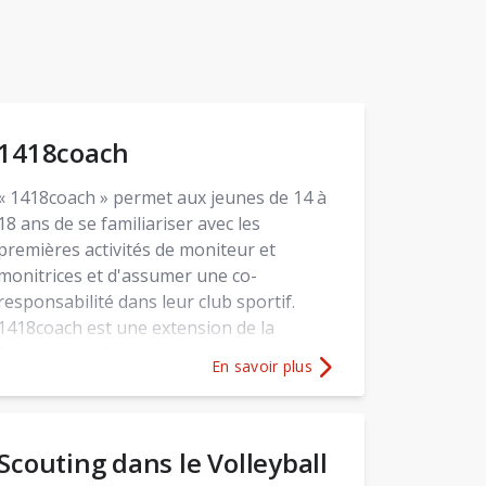
1418coach
« 1418coach » permet aux jeunes de 14 à
18 ans de se familiariser avec les
premières activités de moniteur et
monitrices et d'assumer une co-
responsabilité dans leur club sportif.
1418coach est une extension de la
formation J+S existante.
En savoir plus
nesse + Sport
Plus d'informations sur
1418coach
Scouting dans le Volleyball