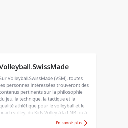
Volleyball.SwissMade
Sur Volleyball.SwissMade (VSM), toutes
les personnes intéressées trouveront des
contenus pertinents sur la philosophie
du jeu, la technique, la tactique et la
qualité athlétique pour le volleyball et le
beach volley, du Kids Volley à la LNB ou à
l'A-Tour.
En savoir plus
uences d'apprentissage numérique
Plus d'informations sur
Volleyball.Sw