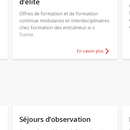
d’élite
Offres de formation et de formation
continue modulaires et interdisciplinaires
chez Formation des entraîneur-e-s
Suisse.
r
En savoir plus
ons sur
18plus coach
Plus d'informations sur
Spo
s
Séjours d’observation