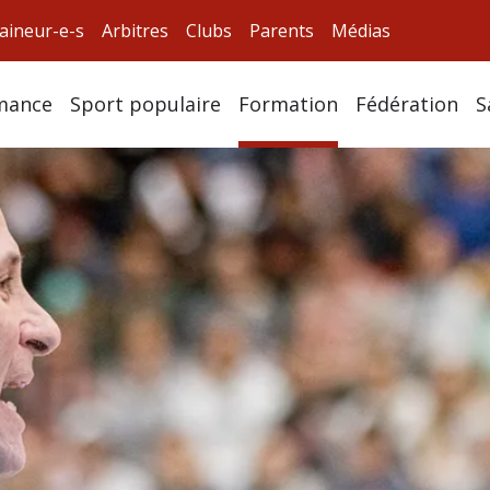
aineur-e-s
Arbitres
Clubs
Parents
Médias
mance
Sport populaire
Formation
Fédération
S