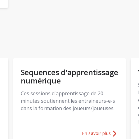
ons sur
Good Practice Event
Sequences d'apprentissage
numérique
s
Ces sessions d'apprentissage de 20
minutes soutiennent les entraineurs-e-s
dans la formation des joueurs/joueuses.
En savoir plus
ons sur
Outil de planification (OTP)
Plus d'informations sur
Seq