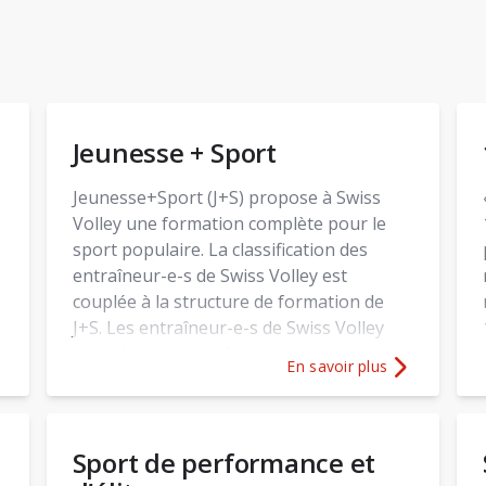
Jeunesse + Sport
Jeunesse+Sport (J+S) propose à Swiss
Volley une formation complète pour le
sport populaire. La classification des
entraîneur-e-s de Swiss Volley est
couplée à la structure de formation de
J+S. Les entraîneur-e-s de Swiss Volley
sont classé-e-s en fonction de leur
En savoir plus
niveau.
ons sur
Mini-cours
Plus d'informations sur
Jeu
Sport de performance et