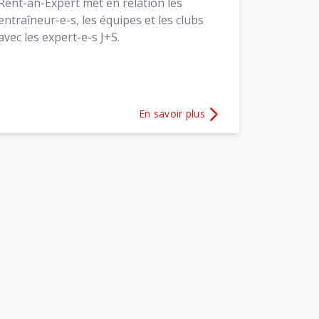
Rent-an-Expert met en relation les
entraîneur-e-s, les équipes et les clubs
avec les expert-e-s J+S.
En savoir plus
ours d’observation
Plus d'informations sur
Rent-an-Expe