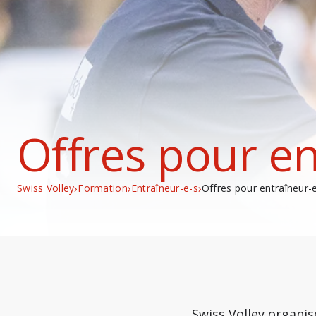
Offres pour en
›
›
›
Swiss Volley
Formation
Entraîneur-e-s
Offres pour entraîneur-
Swiss Volley organis