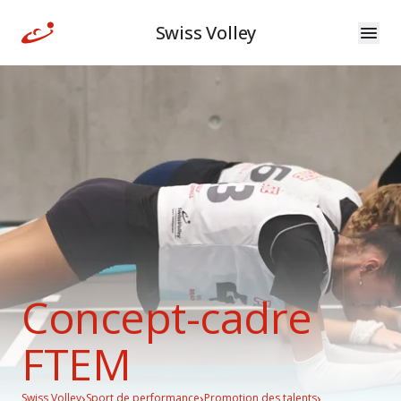
Swiss Volley
Concept-cadre
FTEM
›
›
›
Swiss Volley
Sport de performance
Promotion des talents