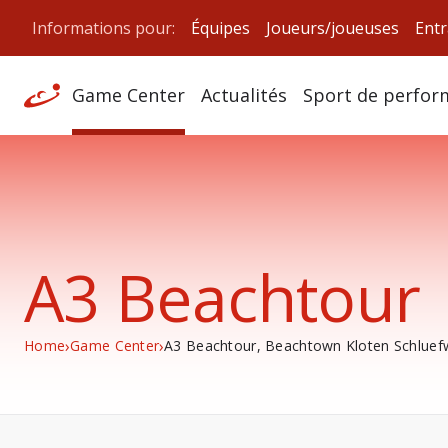
Informations pour:
Équipes
Joueurs/joueuses
Entr
Game Center
Actualités
Sport de perfor
A3 Beachtour
›
›
Home
Game Center
A3 Beachtour, Beachtown Kloten Schluefw