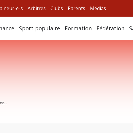
aineur-e-s
Arbitres
Clubs
Parents
Médias
mance
Sport populaire
Formation
Fédération
S
e...