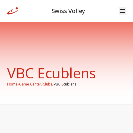
Swiss Volley
VBC Ecublens
›
›
›
Home
Game Center
Clubs
VBC Ecublens