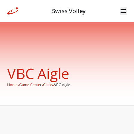
Swiss Volley
VBC Aigle
›
›
›
Home
Game Center
Clubs
VBC Aigle