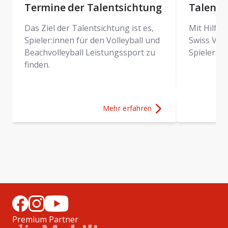
Termine der Talentsichtung
Talentp
Das Ziel der Talentsichtung ist es,
Mit Hilfe 
Spieler:innen für den Volleyball und
Swiss Voll
Beachvolleyball Leistungssport zu
Spieler:in
finden.
Mehr erfahren
Mehr Erfahren über
Termine der Tal
Premium Partner