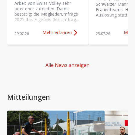
Arbeit von Swiss Volley sehr
Schweizer Männer- 
oder eher zufrieden. Damit
Frauenteams. Heute
bestätigt die Mitgliederumfrage
Auslosung stattgef
2025 das Ergebnis der Umfrag…
Mehr erfahren
Mehr
29.07.26
23.07.26
Mehr Erfahren über
Mitgliederumfrage 2025: 
Mehr 
Alle News anzeigen
Mitteilungen