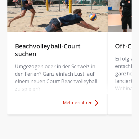
Beachvolleyball-Court
Off-Cou
suchen
Erfolg wir
entschied
Umgezogen oder in der Schweiz in
ganzheitli
den Ferien? Ganz einfach Lust, auf
lanciert S
einem neuen Court Beachvolleyball
Webinarser
zu spielen?
Herausfor
Mehr erfahren
Feldes wid
Mehr Erfahren über
Beachvolleyball