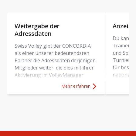
Weitergabe der
Anzeig
Adressdaten
Du kannst
Trainer:in
Swiss Volley gibt der CONCORDIA
und Spiel
als einer unserer bedeutendsten
Turniere 
Partner die Adressdaten derjenigen
für besti
Mitglieder weiter, die dies mit ihrer
national.
Aktivierung im VolleyManager
erlaubt haben.
Mehr erfahren
Mehr Erfahren über
Weitergabe der 