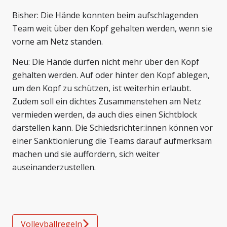
Bisher: Die Hände konnten beim aufschlagenden
Team weit über den Kopf gehalten werden, wenn sie
vorne am Netz standen.
Neu: Die Hände dürfen nicht mehr über den Kopf
gehalten werden. Auf oder hinter den Kopf ablegen,
um den Kopf zu schützen, ist weiterhin erlaubt.
Zudem soll ein dichtes Zusammenstehen am Netz
vermieden werden, da auch dies einen Sichtblock
darstellen kann. Die Schiedsrichter:innen können vor
einer Sanktionierung die Teams darauf aufmerksam
machen und sie auffordern, sich weiter
auseinanderzustellen.
Volleyballregeln