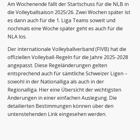
Am Wochenende fällt der Startschuss für die NLB in
die Volleyballsaison 2025/26. Zwei Wochen später ist
es dann auch für die 1. Liga Teams soweit und
nochmals eine Woche später geht es auch für die
NLA los.
Der internationale Volleyballverband (FIVB) hat die
offiziellen Volleyball-Regeln für die Jahre 2025-2028
angepasst. Diese Regeländerungen gelten
entsprechend auch für sämtliche Schweizer Ligen –
sowohl in der Nationalliga als auch in der
Regionalliga. Hier eine Übersicht der wichtigsten
Änderungen in einer einfachen Auslegung. Die
detailierten Bestimmungen können über den
untenstehenden Link eingesehen werden.