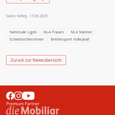
Swiss Volley
,
17.09.2025
Nationale Ligen
NLA Frauen
NLA Männer
Schiedsrichter:innen
Breitensport Volleyball
Zurück zur Newsübersicht
Premium Partner