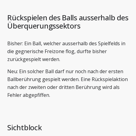
Rückspielen des Balls ausserhalb des
Überquerungssektors
Bisher: Ein Ball, welcher ausserhalb des Spielfelds in
die gegnerische Freizone flog, durfte bisher
zurückgespielt werden.
Neu: Ein solcher Ball darf nur noch nach der ersten
Ballberührung gespielt werden. Eine Rückspielaktion
nach der zweiten oder dritten Berührung wird als
Fehler abgepfiffen.
Sichtblock