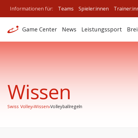
Informationen für:
Teams
Spieler:innen
Trainer:i
Game Center
News
Leistungssport
Bre
Wissen
›
›
Swiss Volley
Wissen
Volleyballregeln