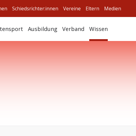
nnen
Schiedsrichter:innen
Vereine
Eltern
Medien
itensport
Ausbildung
Verband
Wissen