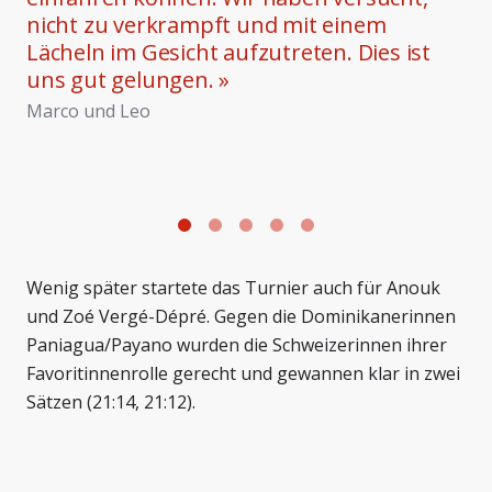
nicht zu verkrampft und mit einem
Lächeln im Gesicht aufzutreten. Dies ist
uns gut gelungen.
»
Marco und Leo
Foto: Nicolas Moor
F
Wenig später startete das Turnier auch für Anouk
und Zoé Vergé-Dépré. Gegen die Dominikanerinnen
Paniagua/Payano wurden die Schweizerinnen ihrer
Favoritinnenrolle gerecht und gewannen klar in zwei
Sätzen (21:14, 21:12).