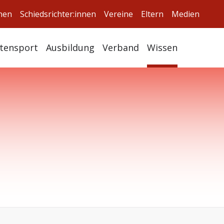
nnen
Schiedsrichter:innen
Vereine
Eltern
Medien
itensport
Ausbildung
Verband
Wissen