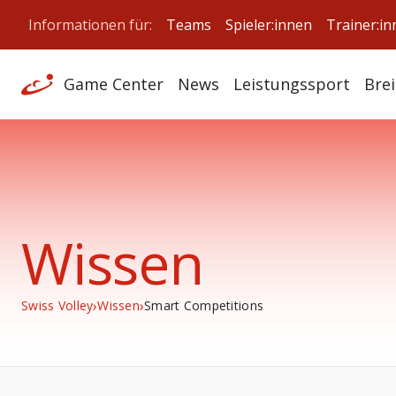
Informationen für:
Teams
Spieler:innen
Trainer:i
Game Center
News
Leistungssport
Bre
Wissen
›
›
Swiss Volley
Wissen
Smart Competitions