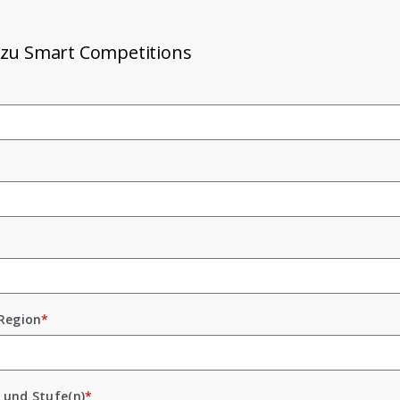
zu Smart Competitions
 Region
*
 und Stufe(n)
*