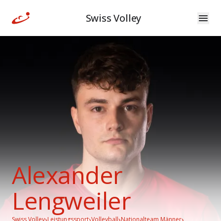
Swiss Volley
Alexander
Lengweiler
›
›
›
›
Swiss Volley
Leistungssport
Volleyball
Nationalteam Männer