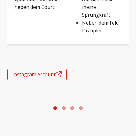
neben dem Court:
meine
Sprungkraft
Neben dem Feld:
Disziplin
Instagram Account
Foto: Damien Sengstag
F