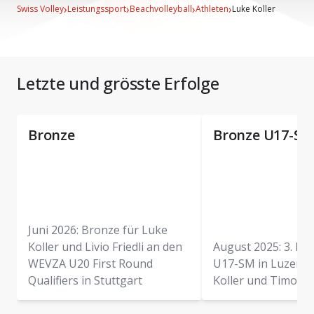
›
›
›
›
Swiss Volley
Leistungssport
Beachvolleyball
Athleten
Luke Koller
Letzte und grösste Erfolge
Bronze
Bronze U17-S
Juni 2026: Bronze für Luke
Koller und Livio Friedli an den
August 2025: 3. Ra
WEVZA U20 First Round
U17-SM in Luzern 
Qualifiers in Stuttgart
Koller und Timon K