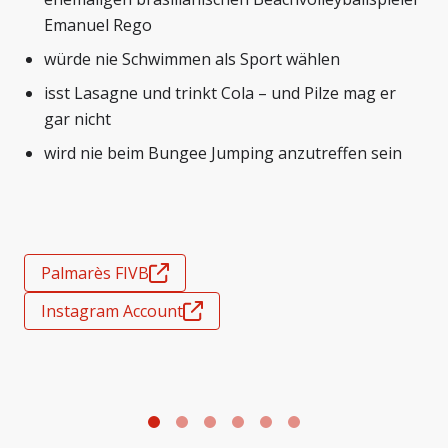
Emanuel Rego
würde nie Schwimmen als Sport wählen
isst Lasagne und trinkt Cola – und Pilze mag er
gar nicht
wird nie beim Bungee Jumping anzutreffen sein
Palmarès FIVB
Instagram Account
Foto: Emmi Caffè Latte Beachtour
F