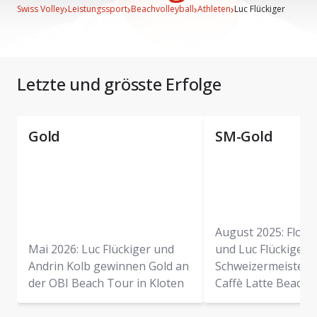
›
›
›
›
Swiss Volley
Leistungssport
Beachvolleyball
Athleten
Luc Flückiger
Letzte und grösste Erfolge
Gold
SM-Gold
August 2025: Flori
Mai 2026: Luc Flückiger und
und Luc Flückiger,
Andrin Kolb gewinnen Gold an
Schweizermeister 
der OBI Beach Tour in Kloten
Caffè Latte Beacht