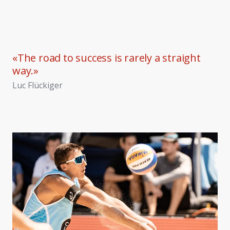
«
The road to success is rarely a straight
way.
»
Luc Flückiger