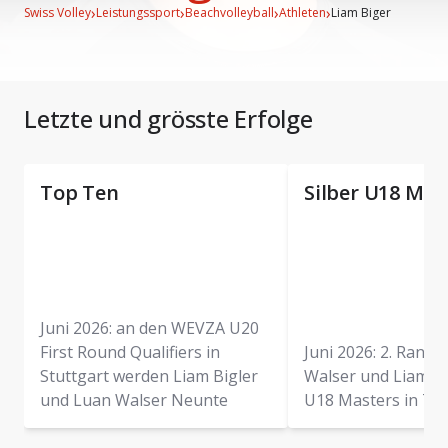
›
›
›
›
Swiss Volley
Leistungssport
Beachvolleyball
Athleten
Liam Biger
Letzte und grösste Erfolge
Top Ten
Silber U18 Mas
Juni 2026: an den WEVZA U20
First Round Qualifiers in
Juni 2026: 2. Rang 
Stuttgart werden Liam Bigler
Walser und Liam B
und Luan Walser Neunte
U18 Masters in Th