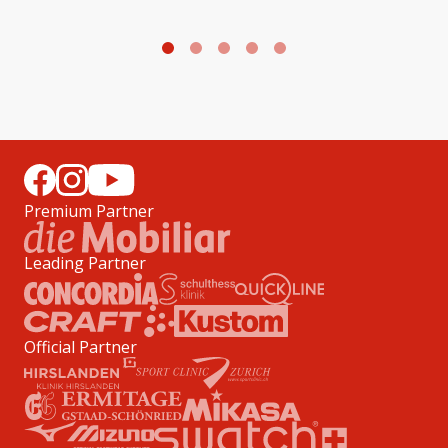
Foto: WEVZA/CEV
F
Premium Partner
Leading Partner
Official Partner